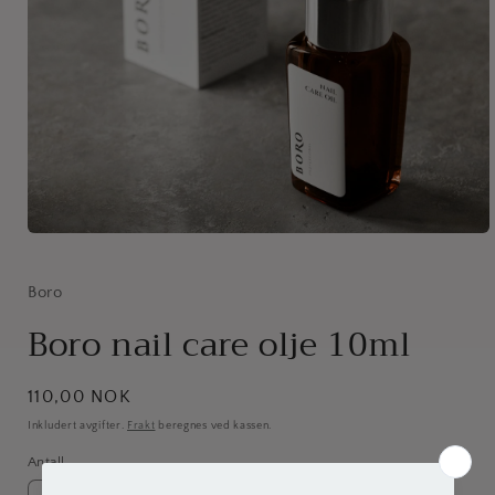
Åpne
medie
1
i
Boro
modal
Boro nail care olje 10ml
Vanlig
110,00 NOK
pris
Inkludert avgifter.
Frakt
beregnes ved kassen.
Antall