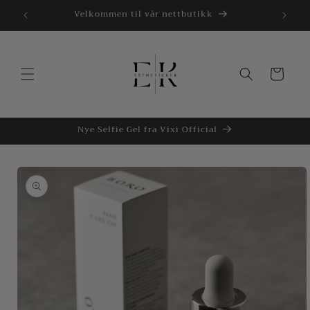
Gå
Velkommen til vår nettbutikk
videre til
innholdet
Handlekurv
Nye Selfie Gel fra Vixi Official
opp til
roduktinformasjon