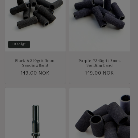
g
:
Utsolgt
Black #240grit 3mm.
Purple #240grit 3mm.
Sanding Band
Sanding Band
Vanlig
149,00 NOK
Vanlig
149,00 NOK
pris
pris