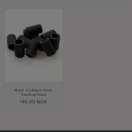
pris
pris
Black #240grit 6mm.
Sanding Band
Vanlig
149,00 NOK
pris