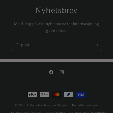
Nyhetsbrev
Meld deg på vårt nyhetsbrev for informasjon og
gode tilbud
E-post
Facebook
Instagram
Betalingsmåter
© 2026,
Estheticker
Drevet av Shopify
Kontaktinformasjon
Retningslinjer for frakt
Vilkår for bruk
Retningslinjer for angrerett