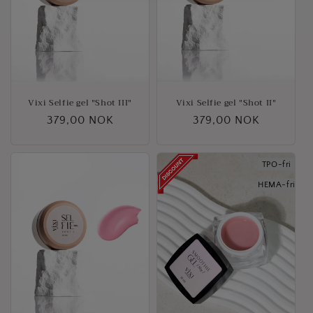
Vixi Selfie gel "Shot III"
Vixi Selfie gel "Shot II"
Vanlig
379,00 NOK
Vanlig
379,00 NOK
pris
pris
TPO-fri
HEMA-fri