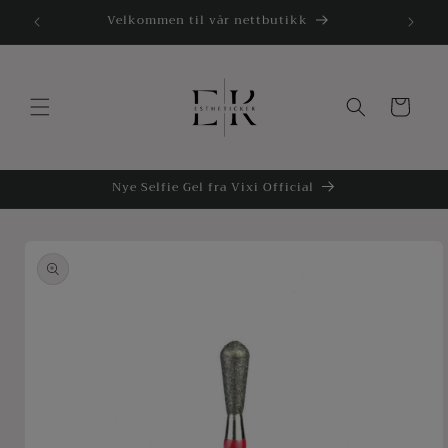
Gå
Velkommen til vår nettbutikk
videre til
innholdet
Handlekurv
Nye Selfie Gel fra Vixi Official
opp til
roduktinformasjon