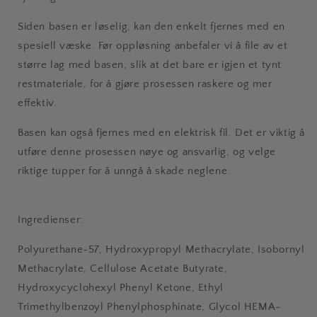
Siden basen er løselig, kan den enkelt fjernes med en
spesiell væske. Før oppløsning anbefaler vi å file av et
større lag med basen, slik at det bare er igjen et tynt
restmateriale, for å gjøre prosessen raskere og mer
effektiv.
Basen kan også fjernes med en elektrisk fil. Det er viktig å
utføre denne prosessen nøye og ansvarlig, og velge
riktige tupper for å unngå å skade neglene.
Ingredienser:
Polyurethane-57, Hydroxypropyl Methacrylate, Isobornyl
Methacrylate, Cellulose Acetate Butyrate,
Hydroxycyclohexyl Phenyl Ketone, Ethyl
Trimethylbenzoyl Phenylphosphinate, Glycol HEMA-