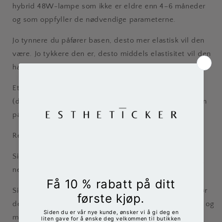
hybrid 48W-lampe som ikke er eldre enn 4–6 måneder
og som oppfyller de nødvendige parameterne.
Jo tynnere du påfører basen, desto mer elastisk vil den
være. Jo tykkere den er, desto middels elastisitet vil den
ha.
Etter polymerisering må du fjerne klebelaget
(dispersjonslaget). Dette vil sikre at toppen eller fargen
påføres jevnt og vakkert.
Regler for valg av base:
Siden basen er middels elastisk, er den perfekt for alle
negltyper.
Siden basen er med farge, kan en klar base gnies inn før
den. Dette vil bidra til å fjerne basen fra neglen lettere og
mer fullstendig.