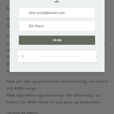
Arbeidssekvens:
Start med å påføre DEHYDRATOR på negleplaten for å
fjerne fuktighetsrester og sikre bedre feste for basen.
Påfør et tynt lag med base, og fordel produktet jevnt
over negleoverflaten. Polymeriser i en hybrid LED 48W-
lampe.
Etter påføring og polymerisering av basen, fjern
klebelaget (dispersjonslaget) med CLEANSER for å
forberede overflaten for videre arbeid.
Påfør gel-lakk og polymeriser den fullstendig i en hybrid
LED 48W-lampe.
Påfør topplakken og polymeriser den fullstendig i en
hybrid LED 48W-lampe for å gi glans og beskyttelse.
Fjerning av basen: