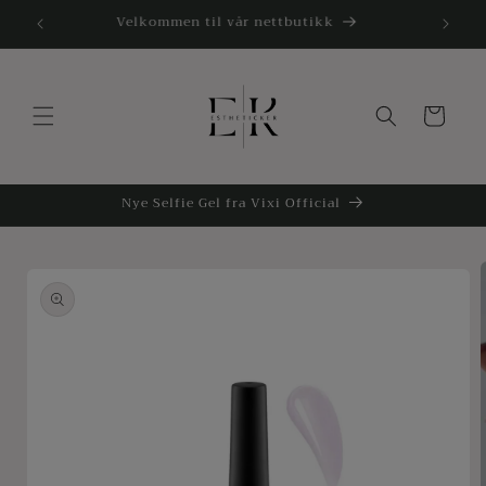
Gå
Norsk butikk! Rask Levering!
1
videre til
innholdet
Handlekurv
Nye Selfie Gel fra Vixi Official
opp til
roduktinformasjon