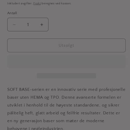
pris
Inkludert avgifter.
Frakt
beregnes ved kassen.
Antall
Senk
Øk
antallet
antallet
for
for
BORO
BORO
Utsolgt
CREAMY
CREAMY
PINK
PINK
soft
soft
base
base
SOFT BASE-serien er en innovativ serie med profesjonelle
baser uten HEMA og TPO. Denne avanserte formelen er
utviklet i henhold til de høyeste standardene, og sikrer
pålitelig heft, glatt arbeid og feilfrie resultater. Dette er
en ny generasjon baser som møter de moderne
behovene i negleindustrien.