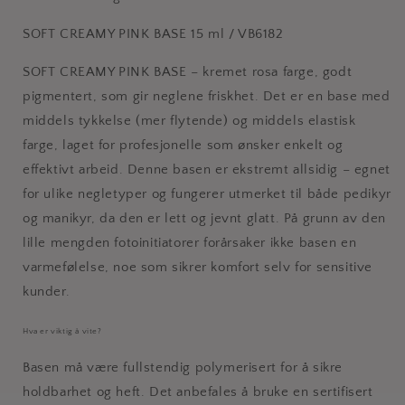
SOFT CREAMY PINK BASE 15 ml / VB6182
SOFT CREAMY PINK BASE – kremet rosa farge, godt
pigmentert, som gir neglene friskhet. Det er en base med
middels tykkelse (mer flytende) og middels elastisk
farge, laget for profesjonelle som ønsker enkelt og
effektivt arbeid. Denne basen er ekstremt allsidig – egnet
for ulike negletyper og fungerer utmerket til både pedikyr
og manikyr, da den er lett og jevnt glatt. På grunn av den
lille mengden fotoinitiatorer forårsaker ikke basen en
varmefølelse, noe som sikrer komfort selv for sensitive
kunder.
Hva er viktig å vite?
Basen må være fullstendig polymerisert for å sikre
holdbarhet og heft. Det anbefales å bruke en sertifisert